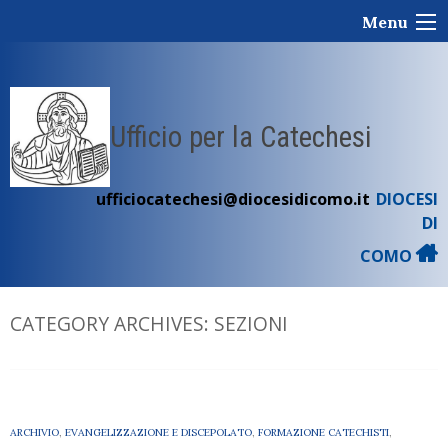
Skip
Menu
to
content
Ufficio per la Catechesi
ufficiocatechesi@diocesidicomo.it
DIOCESI
DI
COMO
CATEGORY ARCHIVES:
SEZIONI
ARCHIVIO
,
EVANGELIZZAZIONE E DISCEPOLATO
,
FORMAZIONE CATECHISTI
,