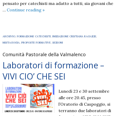
pensato per catechisti ma adatto a tutti, sia giovani che
Il
…
Continue reading
»
Gesù
dei
vangeli
–
ARCHIVIO
,
FORMAZIONE CATECHISTI
,
INIZIAZIONE CRISTIANA RAGAZZI
,
percorso
MISTAGOGIA
,
PROPOSTE FORMATIVE
,
SEZIONI
biblico
Comunità Pastorale della Valmalenco
per
adulti,
Laboratori di formazione –
giovani
VIVI CIO’ CHE SEI
e
catechisti
Lunedì 23 e 30 settembre
alle ore 20.45, presso
l’Oratorio di Caspoggio, si
terranno due laboratori di