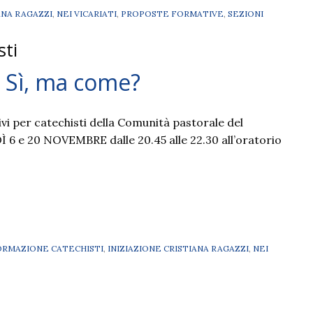
ANA RAGAZZI
,
NEI VICARIATI
,
PROPOSTE FORMATIVE
,
SEZIONI
sti
ca. Sì, ma come?
vi per catechisti della Comunità pastorale del
6 e 20 NOVEMBRE dalle 20.45 alle 22.30 all’oratorio
ORMAZIONE CATECHISTI
,
INIZIAZIONE CRISTIANA RAGAZZI
,
NEI