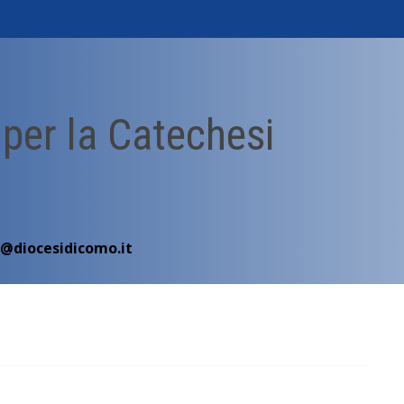
 per la Catechesi
i@diocesidicomo.it