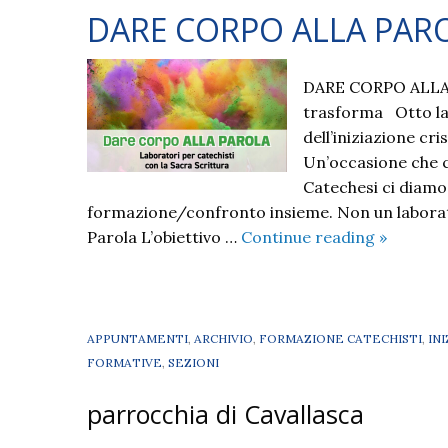
DARE CORPO ALLA PAR
DARE CORPO ALLA P
trasforma Otto lab
dell’iniziazione cr
Un’occasione che co
Catechesi ci diamo 
formazione/confronto insieme. Non un laborato
DARE
Parola L’obiettivo …
Continue reading
»
CORPO
ALLA
PAROLA
APPUNTAMENTI
,
ARCHIVIO
,
FORMAZIONE CATECHISTI
,
IN
FORMATIVE
,
SEZIONI
parrocchia di Cavallasca