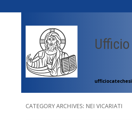
Skip
to
content
Ufficio
ufficiocateches
CATEGORY ARCHIVES:
NEI VICARIATI