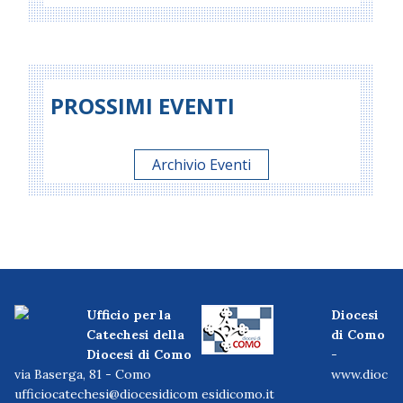
PROSSIMI EVENTI
Archivio Eventi
Ufficio per la
Diocesi
Catechesi della
di Como
Diocesi di Como
-
via Baserga, 81 - Como
www.dioc
ufficiocatechesi@diocesidicom
esidicomo.it