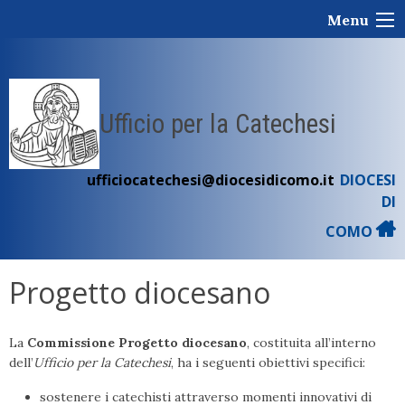
Skip
Menu
to
content
Ufficio per la Catechesi
ufficiocatechesi@diocesidicomo.it
DIOCESI
DI
COMO
Progetto diocesano
La
Commissione Progetto diocesano
, costituita all’interno
dell’
Ufficio per la Catechesi
, ha i seguenti obiettivi specifici:
sostenere i catechisti attraverso momenti innovativi di