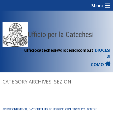
Skip
Menu
to
content
Ufficio per la Catechesi
ufficiocatechesi@diocesidicomo.it
DIOCESI
DI
COMO
CATEGORY ARCHIVES:
SEZIONI
APPROFONDIMENTI
,
CATECHESI PER LE PERSONE CON DISABILITÀ
,
SEZIONI