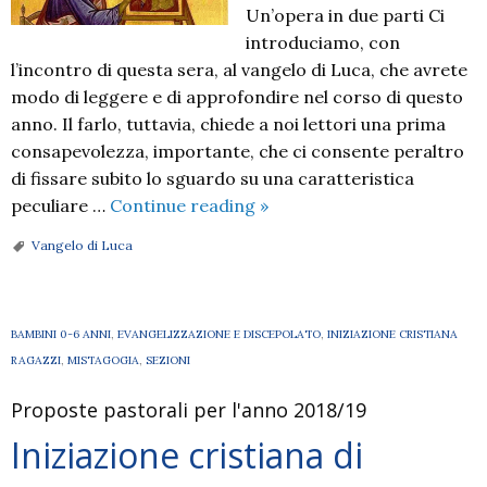
Un’opera in due parti Ci
introduciamo, con
l’incontro di questa sera, al vangelo di Luca, che avrete
modo di leggere e di approfondire nel corso di questo
anno. Il farlo, tuttavia, chiede a noi lettori una prima
consapevolezza, importante, che ci consente peraltro
di fissare subito lo sguardo su una caratteristica
Il
peculiare …
Continue reading
»
racconto
Vangelo di Luca
di
Luca:
una
BAMBINI 0-6 ANNI
,
EVANGELIZZAZIONE E DISCEPOLATO
,
INIZIAZIONE CRISTIANA
buona
RAGAZZI
,
MISTAGOGIA
,
SEZIONI
notizia
per
Proposte pastorali per l'anno 2018/19
l’oggi
Iniziazione cristiana di