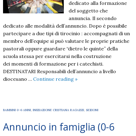
dedicato alla formazione
del soggetto che
annuncia. Il secondo
dedicato alle modalità dell’annuncio. Dopo è possibile
partecipare a due tipi di tirocinio : accompagnati di un
membro dell’equipe si può valutare le proprie pratiche
pastorali oppure guardare “dietro le quinte” della
scuola stessa per esercitarsi nella costruzione
dei momenti di formazione per i catechisti.
DESTINATARI Responsabili dell’annuncio a livello
Scuola
diocesano …
Continue reading
»
Nazionale
per
formatori
(21-
BAMBINI 0-6 ANNI
,
INIZIAZIONE CRISTIANA RAGAZZI
,
SEZIONI
29
Annuncio in famiglia (0-6
luglio
2018)