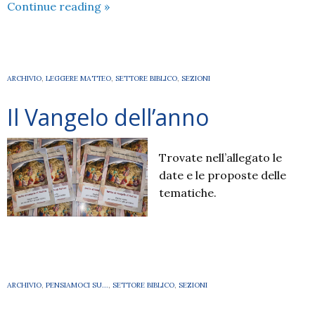
Iniziazione
Continue reading
»
cristiana
di
bambini
e
ARCHIVIO
,
LEGGERE MATTEO
,
SETTORE BIBLICO
,
SEZIONI
ragazzi
Il Vangelo dell’anno
che
chiedono
il
Trovate nell’allegato le
battesimo
date e le proposte delle
o
tematiche.
il
completamento
ARCHIVIO
,
PENSIAMOCI SU...
,
SETTORE BIBLICO
,
SEZIONI