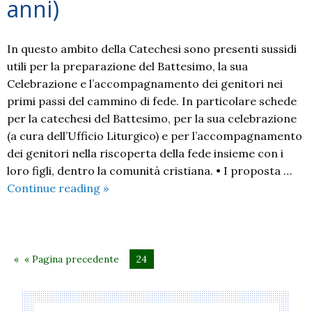
anni)
In questo ambito della Catechesi sono presenti sussidi
utili per la preparazione del Battesimo, la sua
Celebrazione e l’accompagnamento dei genitori nei
primi passi del cammino di fede. In particolare schede
per la catechesi del Battesimo, per la sua celebrazione
(a cura dell’Ufficio Liturgico) e per l’accompagnamento
dei genitori nella riscoperta della fede insieme con i
loro figli, dentro la comunità cristiana. • I proposta …
Annuncio
Continue reading
»
in
famiglia
(0-
6
« Pagina precedente
24
anni)