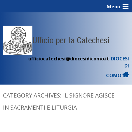
Skip
Menu
to
content
Ufficio per la Catechesi
ufficiocatechesi@diocesidicomo.it
DIOCESI
DI
COMO
CATEGORY ARCHIVES:
IL SIGNORE AGISCE
IN SACRAMENTI E LITURGIA