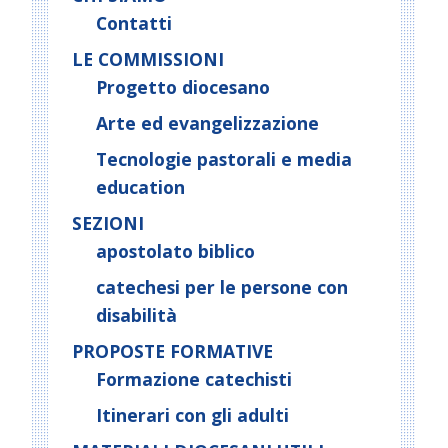
il
i
Contatti
completamento
g
LE COMMISSIONI
a
Progetto diocesano
t
Arte ed evangelizzazione
i
o
Tecnologie pastorali e media
n
education
SEZIONI
apostolato biblico
catechesi per le persone con
disabilità
PROPOSTE FORMATIVE
Formazione catechisti
Itinerari con gli adulti