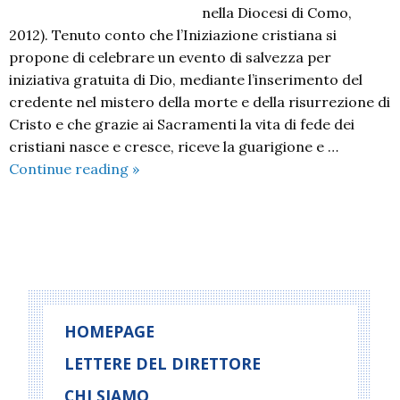
nella Diocesi di Como,
2012). Tenuto conto che l’Iniziazione cristiana si
propone di celebrare un evento di salvezza per
iniziativa gratuita di Dio, mediante l’inserimento del
credente nel mistero della morte e della risurrezione di
Cristo e che grazie ai Sacramenti la vita di fede dei
cristiani nasce e cresce, riceve la guarigione e …
Iniziazione
Continue reading
»
cristiana
di
bambini
P
e
o
ragazzi
che
s
chiedono
t
HOMEPAGE
il
N
LETTERE DEL DIRETTORE
battesimo
a
o
CHI SIAMO
v