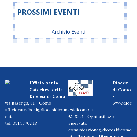
PROSSIMI EVENTI
Archivio Eventi
Ufficio per la
Diocesi
Catechesi della
di Como
Diocesi di Como
-
via Baserga, 81 - Como
www.dioc
ufficiocatechesi@diocesidicom
esidicomo.it
o.it
© 2022 - Ogni utilizzo
tel. 031.53702.18
riservato
comunicazione@diocesidicomo
.it -
Privacy
-
Disclaimer