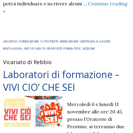
potrà individuare e iscrivere alcuni …
Continue reading
ANDRA’
»
TUTTO
NUOVO
–
2°
ARCHIVIO
,
FORMAZIONE CATECHISTI
,
INIZIAZIONE CRISTIANA RAGAZZI
,
PASSO
MISTAGOGIA
,
NEI VICARIATI
,
PROPOSTE FORMATIVE
,
SEZIONI
–
Vicariato di Rebbio
COMO
Laboratori di formazione –
VIVI CIO’ CHE SEI
Mercoledì 6 e lunedì 11
novembre alle ore 20.45,
presso l’Oratorio di
Prestino, si terranno due