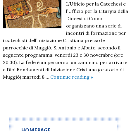
L’Ufficio per la Catechesi e
l’Ufficio per la Liturgia della
Diocesi di Como
organizzano una serie di
incontri di formazione per
i catechisti dell’Iniziazione Cristiana presso le
parrocchie di Muggiò, S. Antonio e Albate, secondo il
seguente programma: venerdì 23 e 30 novembre (ore
20.30): La fede è un percorso: un cammino per arrivare
a Dio! Fondamenti di Iniziazione Cristiana (oratorio di
Incontri
Muggiò) martedì 8 …
Continue reading
»
di
formazione
per
P
i
o
catechisti
dell’Iniziazione
s
Cristiana
t
HOMEPAGE