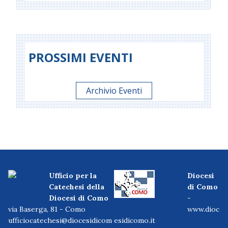
PROSSIMI EVENTI
Archivio Eventi
Ufficio per la
Diocesi
Catechesi della
di Como
Diocesi di Como
-
via Baserga, 81 - Como
www.dioc
ufficiocatechesi@diocesidicom
esidicomo.it