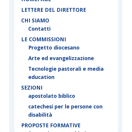
N
LETTERE DEL DIRETTORE
a
CHI SIAMO
v
i
Contatti
g
LE COMMISSIONI
a
Progetto diocesano
t
Arte ed evangelizzazione
i
o
Tecnologie pastorali e media
n
education
SEZIONI
apostolato biblico
catechesi per le persone con
disabilità
PROPOSTE FORMATIVE