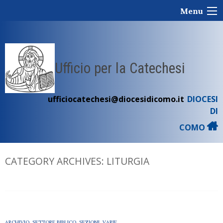
Skip
Menu
to
content
Ufficio per la Catechesi
ufficiocatechesi@diocesidicomo.it
DIOCESI
DI
COMO
CATEGORY ARCHIVES:
LITURGIA
ARCHIVIO
,
SETTORE BIBLICO
,
SEZIONI
,
VARIE