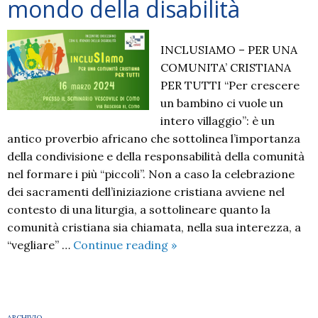
mondo della disabilità
INCLUSIAMO – PER UNA
COMUNITA’ CRISTIANA
PER TUTTI “Per crescere
un bambino ci vuole un
intero villaggio”: è un
antico proverbio africano che sottolinea l’importanza
della condivisione e della responsabilità della comunità
nel formare i più “piccoli”. Non a caso la celebrazione
dei sacramenti dell’iniziazione cristiana avviene nel
contesto di una liturgia, a sottolineare quanto la
comunità cristiana sia chiamata, nella sua interezza, a
Incontro
“vegliare” …
Continue reading
»
diocesano
con
il
mondo
ARCHIVIO