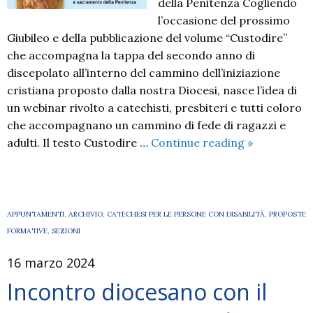
della Penitenza Cogliendo
l’occasione del prossimo
Giubileo e della pubblicazione del volume “Custodire”
che accompagna la tappa del secondo anno di
discepolato all’interno del cammino dell’iniziazione
cristiana proposto dalla nostra Diocesi, nasce l’idea di
un webinar rivolto a catechisti, presbiteri e tutti coloro
che accompagnano un cammino di fede di ragazzi e
VERSO
adulti. Il testo Custodire …
Continue reading
»
IL
GIUBILEO
DELLA
SPERANZA
APPUNTAMENTI
,
ARCHIVIO
,
CATECHESI PER LE PERSONE CON DISABILITÀ
,
PROPOSTE
FORMATIVE
,
SEZIONI
16 marzo 2024
Incontro diocesano con il