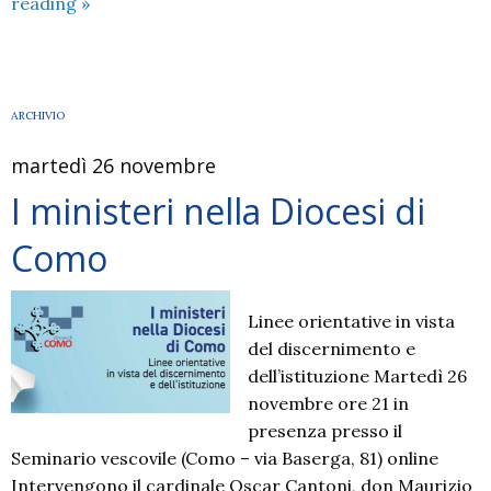
I
reading
»
cinque
sensi
e
le
ARCHIVIO
persone
martedì 26 novembre
con
disabilità
I ministeri nella Diocesi di
Como
Linee orientative in vista
del discernimento e
dell’istituzione Martedì 26
novembre ore 21 in
presenza presso il
Seminario vescovile (Como – via Baserga, 81) online
Intervengono il cardinale Oscar Cantoni, don Maurizio