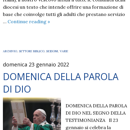
diocesi un testo che intende offrire una formazione di
base che coinvolge tutti gli adulti che prestano servizio
Battezzati
…
Continue reading
»
al
servizio
di
una
ARCHIVIO
,
SETTORE BIBLICO
,
SEZIONI
,
VARIE
Chiesa
domenica 23 gennaio 2022
missionaria
e
DOMENICA DELLA PAROLA
sinodale
DI DIO
DOMENICA DELLA PAROLA
DI DIO NEL SEGNO DELLA
TESTIMONIANZA Il 23
gennaio si celebra la