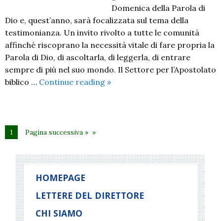
Domenica della Parola di
Dio e, quest’anno, sarà focalizzata sul tema della
testimonianza. Un invito rivolto a tutte le comunità
affinché riscoprano la necessità vitale di fare propria la
Parola di Dio, di ascoltarla, di leggerla, di entrare
sempre di più nel suo mondo. Il Settore per l’Apostolato
DOMENICA
biblico …
Continue reading
»
DELLA
PAROLA
DI
DIO
1
Pagina successiva »
HOMEPAGE
LETTERE DEL DIRETTORE
CHI SIAMO