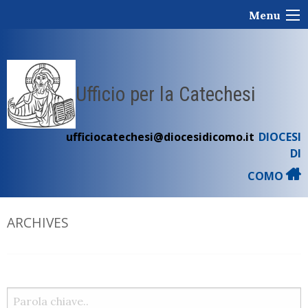
Skip
Menu
to
content
Ufficio per la Catechesi
ufficiocatechesi@diocesidicomo.it
DIOCESI
DI
COMO
ARCHIVES