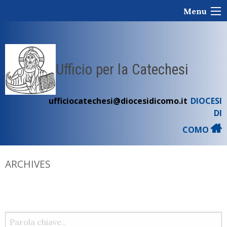
Skip
Menu
to
content
Ufficio per la Catechesi
ufficiocatechesi@diocesidicomo.it
DIOCESI
DI
COMO
ARCHIVES