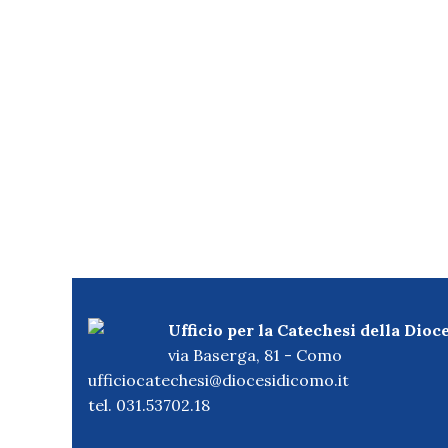
Ufficio per la Catechesi della Dioc
via Baserga, 81 - Como
ufficiocatechesi@diocesidicomo.it
tel. 031.53702.18