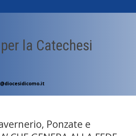
 per la Catechesi
i@diocesidicomo.it
avernerio, Ponzate e