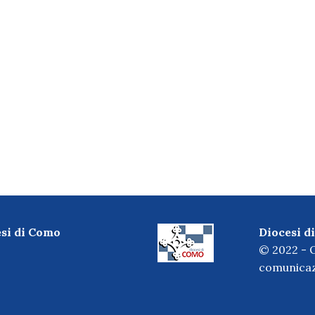
esi di Como
Diocesi 
© 2022 - O
comunicaz