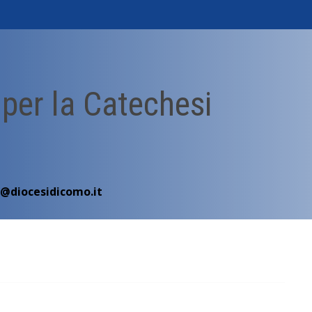
 per la Catechesi
i@diocesidicomo.it