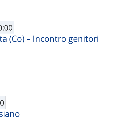
0:00
 (Co) – Incontro genitori
30
siano