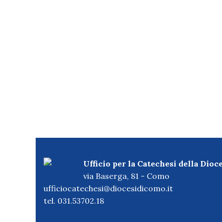
Ufficio per la Catechesi della Dioc
via Baserga, 81 - Como
ufficiocatechesi@diocesidicomo.it
tel. 031.53702.18