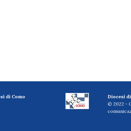
esi di Como
Diocesi 
© 2022 - O
comunicaz