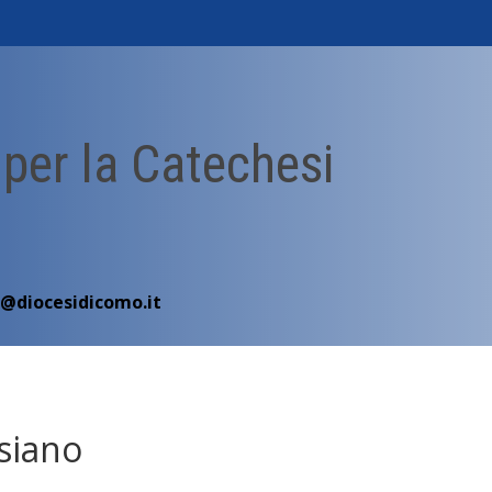
 per la Catechesi
i@diocesidicomo.it
siano