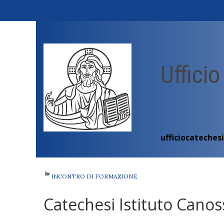
Skip
to
content
Ufficio
ufficiocateches
INCONTRO DI FORMAZIONE
Catechesi Istituto Canos