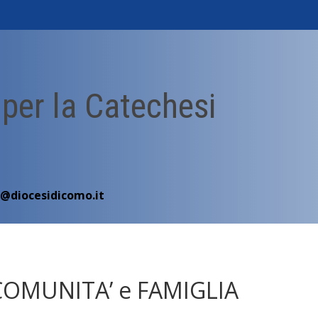
 per la Catechesi
i@diocesidicomo.it
COMUNITA’ e FAMIGLIA