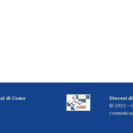
esi di Como
Diocesi 
© 2022 - O
comunicaz