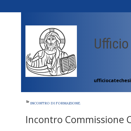
Skip
to
content
Ufficio
ufficiocateches
INCONTRO DI FORMAZIONE
Incontro Commissione 