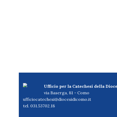
Ufficio per la Catechesi della Dioc
via Baserga, 81 - Como
ufficiocatechesi@diocesidicomo.it
tel. 031.53702.18