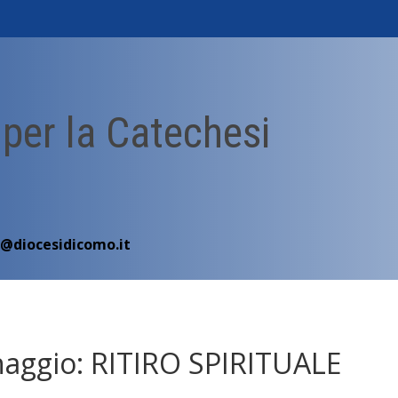
 per la Catechesi
i@diocesidicomo.it
naggio: RITIRO SPIRITUALE