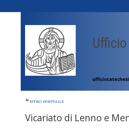
Skip
to
content
Ufficio
ufficiocateches
RITIRO SPIRITUALE
Vicariato di Lenno e Me