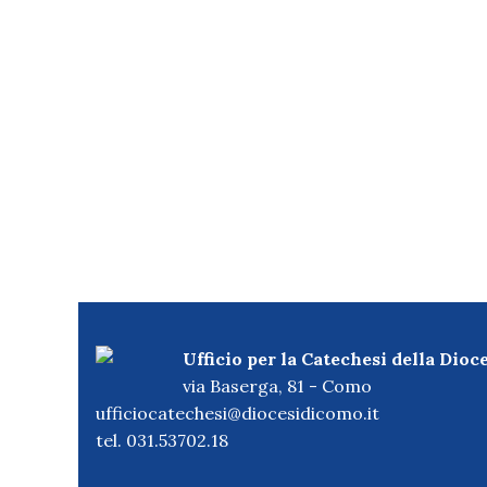
Ufficio per la Catechesi della Dioc
via Baserga, 81 - Como
ufficiocatechesi@diocesidicomo.it
tel. 031.53702.18