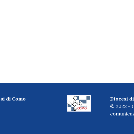
esi di Como
Diocesi 
© 2022 - O
comunicaz