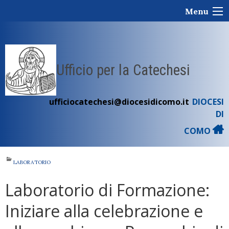
Skip
Menu
to
content
Ufficio per la Catechesi
ufficiocatechesi@diocesidicomo.it
DIOCESI
DI
COMO
LABORATORIO
Laboratorio di Formazione:
Iniziare alla celebrazione e