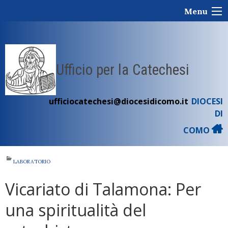
Skip
Menu
to
content
Ufficio per la Catechesi
ufficiocatechesi@diocesidicomo.it
DIOCESI
DI
COMO
LABORATORIO
Vicariato di Talamona: Per
una spiritualità del