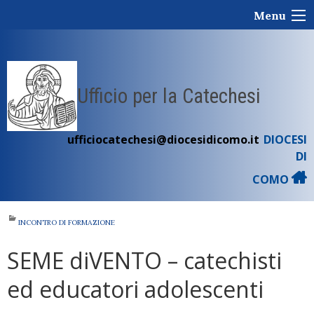
Skip
Menu
to
content
Ufficio per la Catechesi
ufficiocatechesi@diocesidicomo.it
DIOCESI
DI
COMO
INCONTRO DI FORMAZIONE
SEME diVENTO – catechisti
ed educatori adolescenti