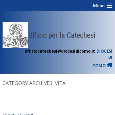
Skip
Menu
to
content
Ufficio per la Catechesi
ufficiocatechesi@diocesidicomo.it
DIOCESI
DI
COMO
CATEGORY ARCHIVES:
VITA
ARCHIVIO
,
DOCUMENTI