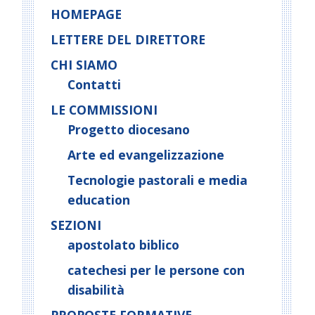
vocazionale
t
HOMEPAGE
N
LETTERE DEL DIRETTORE
a
CHI SIAMO
v
i
Contatti
g
LE COMMISSIONI
a
Progetto diocesano
t
Arte ed evangelizzazione
i
o
Tecnologie pastorali e media
n
education
SEZIONI
apostolato biblico
catechesi per le persone con
disabilità