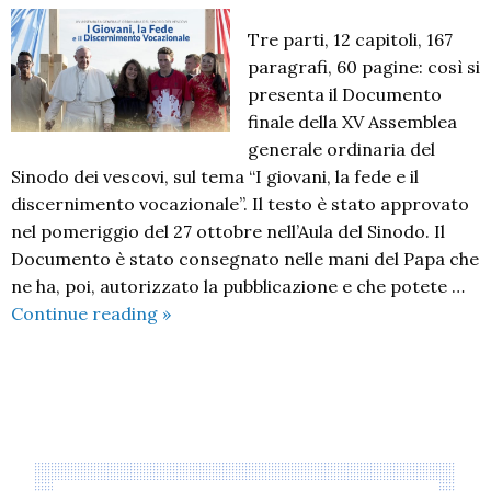
Tre parti, 12 capitoli, 167
paragrafi, 60 pagine: così si
presenta il Documento
finale della XV Assemblea
generale ordinaria del
Sinodo dei vescovi, sul tema “I giovani, la fede e il
discernimento vocazionale”. Il testo è stato approvato
nel pomeriggio del 27 ottobre nell’Aula del Sinodo. Il
Documento è stato consegnato nelle mani del Papa che
ne ha, poi, autorizzato la pubblicazione e che potete …
I
Continue reading
»
giovani,
la
fede
P
e
o
il
discernimento
s