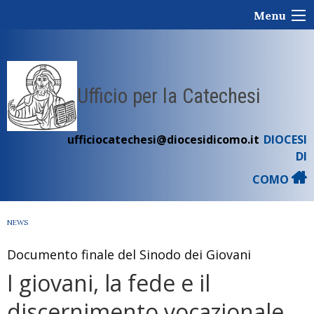
Skip
Menu
to
content
Ufficio per la Catechesi
ufficiocatechesi@diocesidicomo.it
DIOCESI
DI
COMO
NEWS
Documento finale del Sinodo dei Giovani
I giovani, la fede e il
discernimento vocazionale