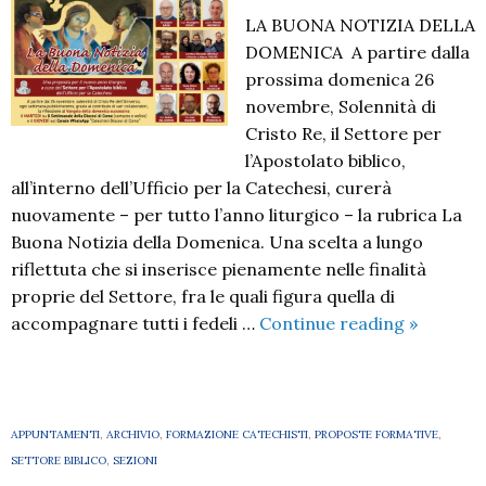
LA BUONA NOTIZIA DELLA
DOMENICA A partire dalla
prossima domenica 26
novembre, Solennità di
Cristo Re, il Settore per
l’Apostolato biblico,
all’interno dell’Ufficio per la Catechesi, curerà
nuovamente – per tutto l’anno liturgico – la rubrica La
Buona Notizia della Domenica. Una scelta a lungo
riflettuta che si inserisce pienamente nelle finalità
proprie del Settore, fra le quali figura quella di
Il
accompagnare tutti i fedeli …
Continue reading
»
vangelo
della
domenic
2023-
APPUNTAMENTI
,
ARCHIVIO
,
FORMAZIONE CATECHISTI
,
PROPOSTE FORMATIVE
,
24
SETTORE BIBLICO
,
SEZIONI