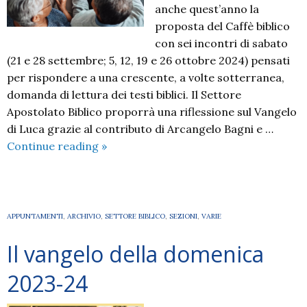
anche quest’anno la
proposta del Caffè biblico
con sei incontri di sabato
(21 e 28 settembre; 5, 12, 19 e 26 ottobre 2024) pensati
per rispondere a una crescente, a volte sotterranea,
domanda di lettura dei testi biblici. Il Settore
Apostolato Biblico proporrà una riflessione sul Vangelo
di Luca grazie al contributo di Arcangelo Bagni e …
Caffè
Continue reading
»
biblico
–
2024
APPUNTAMENTI
,
ARCHIVIO
,
SETTORE BIBLICO
,
SEZIONI
,
VARIE
Il vangelo della domenica
2023-24