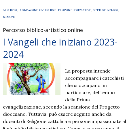
vol
una
ARCHIVIO
,
FORMAZIONE CATECHISTI
,
PROPOSTE FORMATIVE
,
SETTORE BIBLICO
,
sto
SEZIONI
Percorso biblico-artistico online
I Vangeli che iniziano 2023-
2024
La proposta intende
accompagnare i catechisti
che si occupano, in
particolare, del tempo
della Prima
evangelizzazione, secondo la scansione del Progetto
diocesano. Tuttavia, può essere seguito anche da
docenti di Religione cattolica e persone appassionate al
linguaggio biblico e artistico. Come lo scorso anno, il