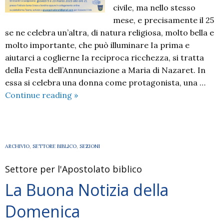
civile, ma nello stesso
mese, e precisamente il 25
se ne celebra un’altra, di natura religiosa, molto bella e
molto importante, che può illuminare Ia prima e
aiutarci a coglierne Ia reciproca ricchezza, si tratta
della Festa dell’Annunciazione a Maria di Nazaret. In
essa si celebra una donna come protagonista, una …
La
Continue reading
»
donna
nella
Bibbia
e
ARCHIVIO
,
SETTORE BIBLICO
,
SEZIONI
nell’arte
Settore per l'Apostolato biblico
La Buona Notizia della
Domenica