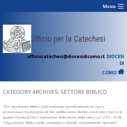
Skip
Menu
to
content
Ufficio per la Catechesi
ufficiocatechesi@diocesidicomo.it
DIOCESI
DI
COMO
CATEGORY ARCHIVES:
SETTORE BIBLICO
“Per Apostolato Biblico (AB) si intende specificamente la cura e
promozione, tra il popolo di Dio, dell’incontro diretto con il Libro Sacro, in
quanto Parola di Dio e narrazione della storia della salvezza.” (CEI – UCN
“L’Apostolato Biblico nelle comunità ecclesiali -Orientamenti Operativi”,