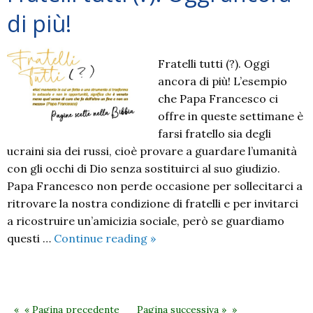
di più!
Fratelli tutti (?). Oggi
ancora di più! L’esempio
che Papa Francesco ci
offre in queste settimane è
farsi fratello sia degli
ucraini sia dei russi, cioè provare a guardare l’umanità
con gli occhi di Dio senza sostituirci al suo giudizio.
Papa Francesco non perde occasione per sollecitarci a
ritrovare la nostra condizione di fratelli e per invitarci
a ricostruire un’amicizia sociale, però se guardiamo
Fratelli
questi …
Continue reading
»
tutti
(?).
Oggi
ancora
« Pagina precedente
Pagina successiva »