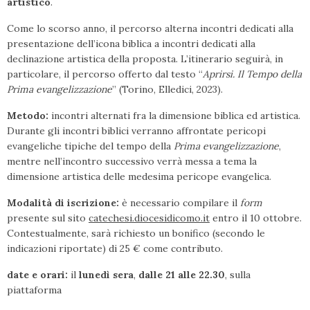
artistico
.
Come lo scorso anno, il percorso alterna incontri dedicati alla
presentazione dell’icona biblica a incontri dedicati alla
declinazione artistica della proposta. L’itinerario seguirà, in
particolare, il percorso offerto dal testo “
Aprirsi. Il Tempo della
Prima evangelizzazione
” (Torino, Elledici, 2023).
M
etodo
:
incontri alternati fra la dimensione biblica ed artistica.
Durante gli incontri biblici verranno affrontate pericopi
evangeliche tipiche del tempo della
Prima evangelizzazione
,
mentre nell’incontro successivo verrà messa a tema la
dimensione artistica delle medesima pericope evangelica.
M
odalità di iscrizione
:
è necessario compilare il
form
presente sul sito
catechesi.diocesidicomo.it
entro il 10 ottobre.
Contestualmente, sarà richiesto un bonifico (secondo le
indicazioni riportate) di 25 € come contributo.
d
ate e orari
:
il
lunedì sera
,
dalle 21 alle 22.30
, sulla
piattaforma