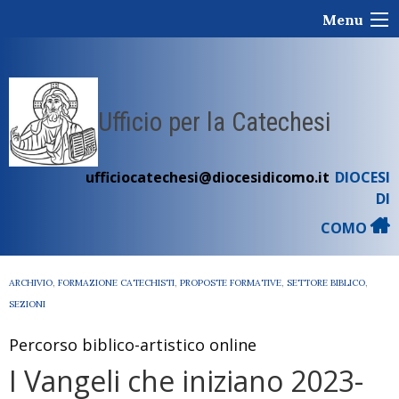
Skip
Menu
to
content
Ufficio per la Catechesi
ufficiocatechesi@diocesidicomo.it
DIOCESI
DI
COMO
ARCHIVIO
,
FORMAZIONE CATECHISTI
,
PROPOSTE FORMATIVE
,
SETTORE BIBLICO
,
SEZIONI
Percorso biblico-artistico online
I Vangeli che iniziano 2023-