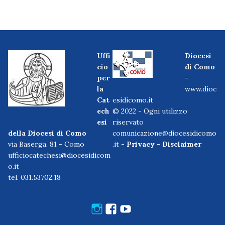
Uffi
Diocesi
cio
di Como
per
-
la
www.dioc
Cat
esidicomo.it
ech
© 2022 - Ogni utilizzo
esi
riservato
della Diocesi di Como
comunicazione@diocesidicomo
via Baserga, 81 - Como
.it -
Privacy
-
Disclaimer
ufficiocatechesi@diocesidicom
o.it
tel. 031.53702.18
Instagram
Facebook
Youtube