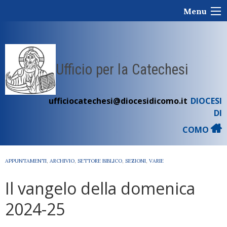
Skip
Menu
to
content
Ufficio per la Catechesi
ufficiocatechesi@diocesidicomo.it
DIOCESI
DI
COMO
APPUNTAMENTI
,
ARCHIVIO
,
SETTORE BIBLICO
,
SEZIONI
,
VARIE
Il vangelo della domenica
2024-25