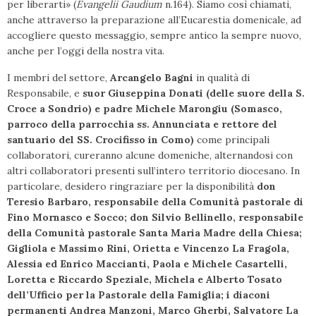
per liberarti» (
Evangelii Gaudium
n.164). Siamo così chiamati,
anche attraverso la preparazione all’Eucarestia domenicale, ad
accogliere questo messaggio, sempre antico la sempre nuovo,
anche per l’oggi della nostra vita.
I membri del settore,
Arcangelo Bagni
in qualità di
Responsabile, e
suor Giuseppina Donati (delle suore della S.
Croce a Sondrio) e padre Michele Marongiu (Somasco,
parroco della parrocchia ss. Annunciata e rettore del
santuario del SS. Crocifisso in Como)
come principali
collaboratori, cureranno alcune domeniche, alternandosi con
altri collaboratori presenti sull’intero territorio diocesano. In
particolare, desidero ringraziare per la disponibilità
don
Teresio Barbaro, responsabile della Comunità pastorale di
Fino Mornasco e Socco; don Silvio Bellinello, responsabile
della Comunità pastorale Santa Maria Madre della Chiesa;
Gigliola e Massimo Rini, Orietta e Vincenzo La Fragola,
Alessia ed Enrico Maccianti, Paola e Michele Casartelli,
Loretta e Riccardo Speziale, Michela e Alberto Tosato
dell’Ufficio per la Pastorale della Famiglia; i diaconi
permanenti Andrea Manzoni, Marco Gherbi, Salvatore La