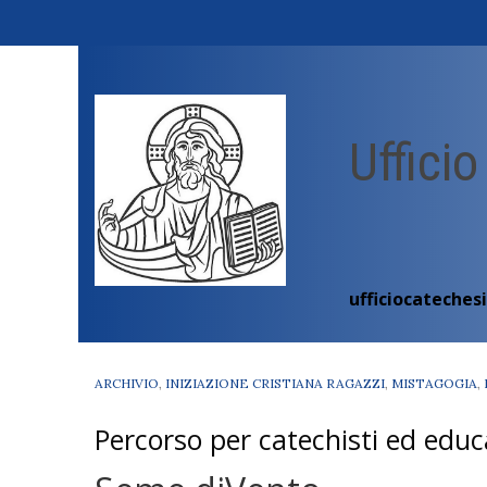
Skip
to
content
Ufficio
ufficiocateches
ARCHIVIO
,
INIZIAZIONE CRISTIANA RAGAZZI
,
MISTAGOGIA
,
Percorso per catechisti ed educ