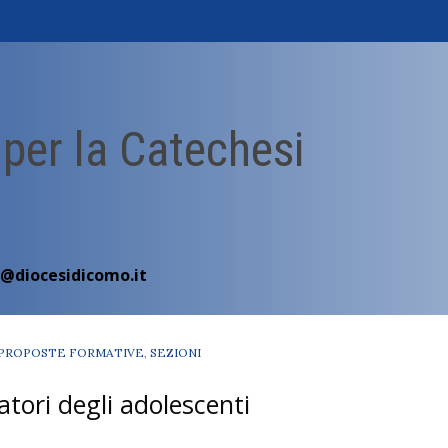
 per la Catechesi
i@diocesidicomo.it
PROPOSTE FORMATIVE
,
SEZIONI
atori degli adolescenti