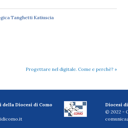
ogica Tanghetti Katiuscia
Progettare nel digitale. Come e perchè?
»
i della Diocesi di Como
Diocesi 
© 2022 - O
idicomo.it
comunicaz