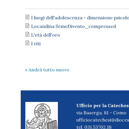
I luogi dell'adolescenza - dimensione psicol
Locandina SemeDivento_compressed
L'età dell'oro
I riti
«
Andrà tutto nuovo
Ufficio per la Cateches
via Baserga, 81 - Como
ufficiocatechesi@dioces
tel. 031.53702.18