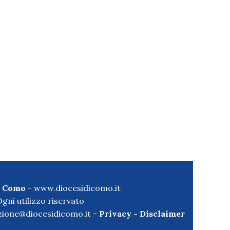
di Como
-
www.diocesidicomo.it
gni utilizzo riservato
ione@diocesidicomo.it -
Privacy
-
Disclaimer