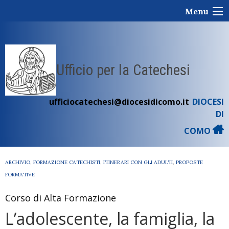
Skip
Menu
to
content
Ufficio per la Catechesi
ufficiocatechesi@diocesidicomo.it
DIOCESI
DI
COMO
ARCHIVIO
,
FORMAZIONE CATECHISTI
,
ITINERARI CON GLI ADULTI
,
PROPOSTE
FORMATIVE
Corso di Alta Formazione
L’adolescente, la famiglia, la