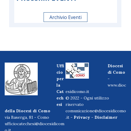
Archivio Eventi
Uffi
Diocesi
cio
di Como
per
-
la
www.dioc
Cat
esidicomo.it
ech
© 2022 - Ogni utilizzo
esi
riservato
della Diocesi di Como
comunicazione@diocesidicomo
via Baserga, 81 - Como
.it -
Privacy
-
Disclaimer
ufficiocatechesi@diocesidicom
o.it