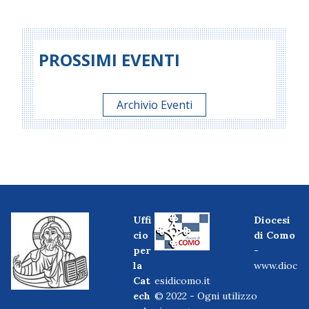
PROSSIMI EVENTI
Archivio Eventi
Uffi
Diocesi
cio
di Como
per
-
la
www.dioc
Cat
esidicomo.it
ech
© 2022 - Ogni utilizzo