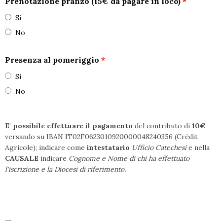
Prenotazione pranzo (15€ da pagare in loco)
*
Sì
No
Presenza al pomeriggio
*
Sì
No
E' possibile effettuare il pagamento
del contributo di
10€
versando su IBAN
IT02F0623010920000048240356
(Crédit
Agricole);
indicare come
intestatario
Ufficio Catechesi
e nella
CAUSALE
indicare
Cognome e Nome di chi ha effettuato
l'iscrizione e la Diocesi di riferimento.