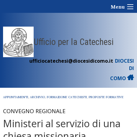
Skip
Menu
to
content
Ufficio per la Catechesi
ufficiocatechesi@diocesidicomo.it
DIOCESI
DI
COMO
APPUNTAMENTI
,
ARCHIVIO
,
FORMAZIONE CATECHISTI
,
PROPOSTE FORMATIVE
CONVEGNO REGIONALE
Ministeri al servizio di una
chiesa missionaria