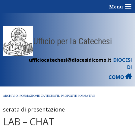
Skip
Menu
to
content
Ufficio per la Catechesi
ufficiocatechesi@diocesidicomo.it
DIOCESI
DI
COMO
ARCHIVIO
,
FORMAZIONE CATECHISTI
,
PROPOSTE FORMATIVE
serata di presentazione
LAB – CHAT