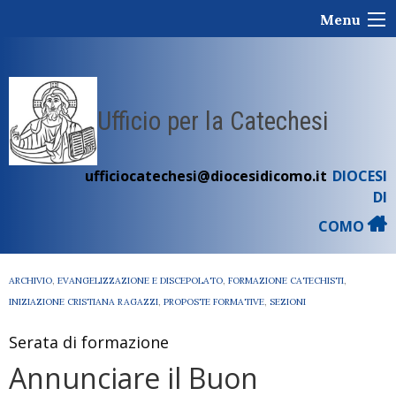
Skip
Menu
to
content
Ufficio per la Catechesi
ufficiocatechesi@diocesidicomo.it
DIOCESI
DI
COMO
ARCHIVIO
,
EVANGELIZZAZIONE E DISCEPOLATO
,
FORMAZIONE CATECHISTI
,
INIZIAZIONE CRISTIANA RAGAZZI
,
PROPOSTE FORMATIVE
,
SEZIONI
Serata di formazione
Annunciare il Buon