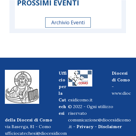
PROSSIMI EVENTI
Archivio Eventi
Uffi
Diocesi
cio
di Como
per
-
la
www.dioc
Cat
esidicomo.it
ech
© 2022 - Ogni utilizzo
esi
riservato
della Diocesi di Como
comunicazione@diocesidicomo
via Baserga, 81 - Como
.it -
Privacy
-
Disclaimer
ufficiocatechesi@diocesidicom