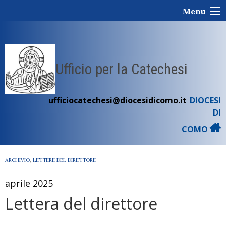
Skip
Menu
to
content
Ufficio per la Catechesi
ufficiocatechesi@diocesidicomo.it
DIOCESI
DI
COMO
ARCHIVIO
,
LETTERE DEL DIRETTORE
aprile 2025
Lettera del direttore