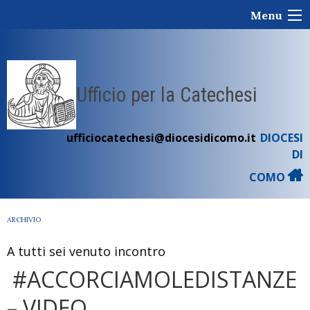
Skip
Menu
to
content
Ufficio per la Catechesi
ufficiocatechesi@diocesidicomo.it
DIOCESI
DI
COMO
ARCHIVIO
A tutti sei venuto incontro
#ACCORCIAMOLEDISTANZE
– VIDEO