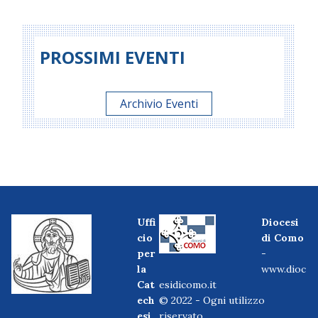
PROSSIMI EVENTI
Archivio Eventi
Uffi
Diocesi
cio
di Como
per
-
la
www.dioc
Cat
esidicomo.it
ech
© 2022 - Ogni utilizzo
esi
riservato