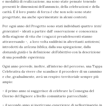
e modalità di realizzazione, ma sono state pensate tenendo
presenti le dimensioni dell’annuncio, della celebrazioni e della
carità. E il loro punto di forza è che non solo sono state
progettate, ma anche sperimentate in alcuni contesti.
Per ogni anno del Progetto sono stati individuati quattro
temi
generatori
– ideati a partire dall’ osservazione e conoscenza
della stagione di vita che i ragazzi preadolescenti stanno
attraversando -, a loro volta suddivisi in altrettanti
sottotemi
,
introdotti da
un’icona biblica
, dalla sua spiegazione, dalla
domanda guida
e la definizione
dell’obiettivo
con la descrizione
di una possibile
esperienza
.
Ogni anno prevede, inoltre, all’interno del percorso, una Tappa
Celebrativa da vivere che scandisce il procedere di un cammino
e che, gradualmente, avrà un respiro territoriale sempre più
ampio:
– il primo anno si suggerisce di celebrare la Consegna del
Giorno del Signore a livello comunitario parrocchiale;
– il secondo anno si ipotizzano esperienze di pellegrinaggio in