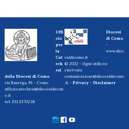
Uffi
Diocesi
cio
di Como
per
-
la
www.dioc
Cat
esidicomo.it
ech
© 2022 - Ogni utilizzo
esi
riservato
della Diocesi di Como
comunicazione@diocesidicomo
via Baserga, 81 - Como
.it -
Privacy
-
Disclaimer
ufficiocatechesi@diocesidicom
o.it
tel. 031.53702.18
Instagram
Facebook
Youtube