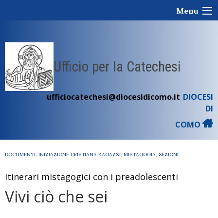
Skip
Menu
to
content
Ufficio per la Catechesi
ufficiocatechesi@diocesidicomo.it
DIOCESI
DI
COMO
DOCUMENTI
,
INIZIAZIONE CRISTIANA RAGAZZI
,
MISTAGOGIA
,
SEZIONI
Itinerari mistagogici con i preadolescenti
Vivi ciò che sei