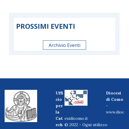
PROSSIMI EVENTI
Archivio Eventi
Uffi
Diocesi
cio
di Como
per
-
la
www.dioc
Cat
esidicomo.it
ech
© 2022 - Ogni utilizzo