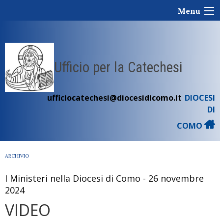
Skip
Menu
to
content
Ufficio per la Catechesi
ufficiocatechesi@diocesidicomo.it
DIOCESI
DI
COMO
ARCHIVIO
I Ministeri nella Diocesi di Como - 26 novembre
2024
VIDEO