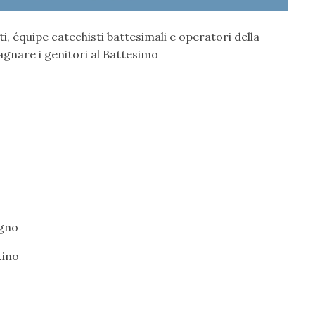
i, équipe catechisti battesimali e operatori della
gnare i genitori al Battesimo
igno
tino