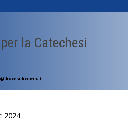
 per la Catechesi
i@diocesidicomo.it
re 2024