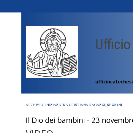
Skip
to
content
Ufficio
ufficiocateches
ARCHIVIO
,
INIZIAZIONE CRISTIANA RAGAZZI
,
SEZIONI
Il Dio dei bambini - 23 novemb