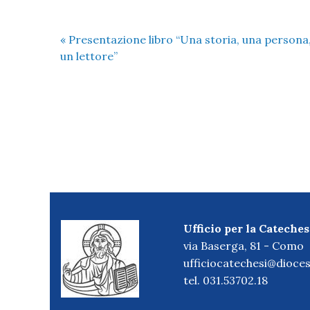
«
Presentazione libro “Una storia, una persona
un lettore”
Ufficio per la Cateches
via Baserga, 81 - Como
ufficiocatechesi@dioces
tel. 031.53702.18