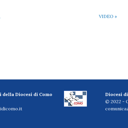
,
VIDEO
»
i della Diocesi di Como
Diocesi 
© 2022 - O
idicomo.it
comunicaz