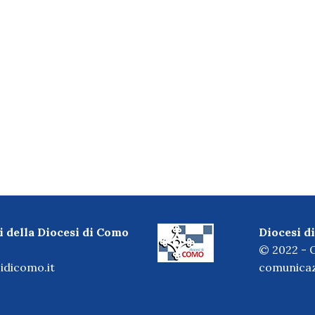
i della Diocesi di Como
Diocesi 
© 2022 - O
idicomo.it
comunicaz