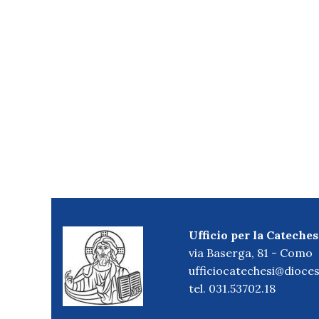
Ufficio per la Cateches
via Baserga, 81 - Como
ufficiocatechesi@dioces
tel. 031.53702.18