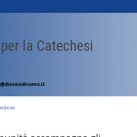
 per la Catechesi
i@diocesidicomo.it
SEZIONI