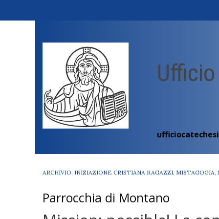
Skip
to
content
Ufficio
ufficiocateches
ARCHIVIO
,
INIZIAZIONE CRISTIANA RAGAZZI
,
MISTAGOGIA
,
Parrocchia di Montano