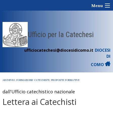
Skip
Menu
to
content
Ufficio per la Catechesi
ufficiocatechesi@diocesidicomo.it
DIOCESI
DI
COMO
ARCHIVIO
,
FORMAZIONE CATECHISTI
,
PROPOSTE FORMATIVE
dall'Ufficio catechistico nazionale
Lettera ai Catechisti