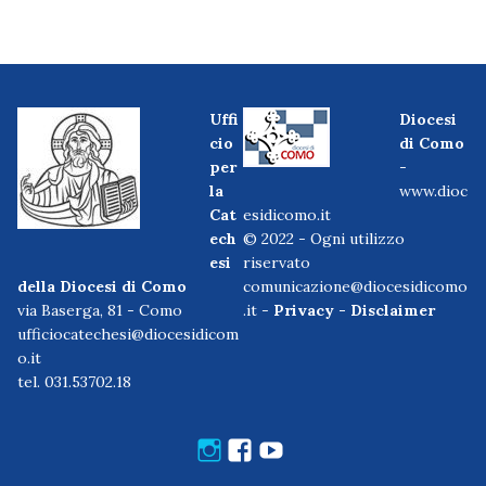
Uffi
Diocesi
cio
di Como
per
-
la
www.dioc
Cat
esidicomo.it
ech
© 2022 - Ogni utilizzo
esi
riservato
della Diocesi di Como
comunicazione@diocesidicomo
via Baserga, 81 - Como
.it -
Privacy
-
Disclaimer
ufficiocatechesi@diocesidicom
o.it
tel. 031.53702.18
Instagram
Facebook
Youtube