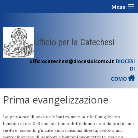
Skip
Menu
to
content
Ufficio per la Catechesi
ufficiocatechesi@diocesidicomo.it
DIOCESI
DI
COMO
Prima evangelizzazione
Le proposte di pastorale battesimale per le famiglie con
bambini in età 0-6 anni si stanno diffondendo solo da pochi anni.
Inoltre, essendo giocate sulla massima libertà, vedono una
partecipazione di genitori e bambini promettente, ma non