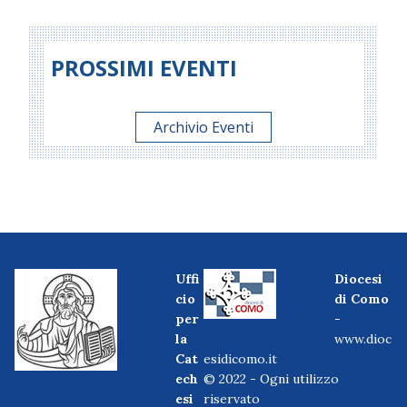
PROSSIMI EVENTI
Archivio Eventi
Uffi
Diocesi
cio
di Como
per
-
la
www.dioc
Cat
esidicomo.it
ech
© 2022 - Ogni utilizzo
esi
riservato