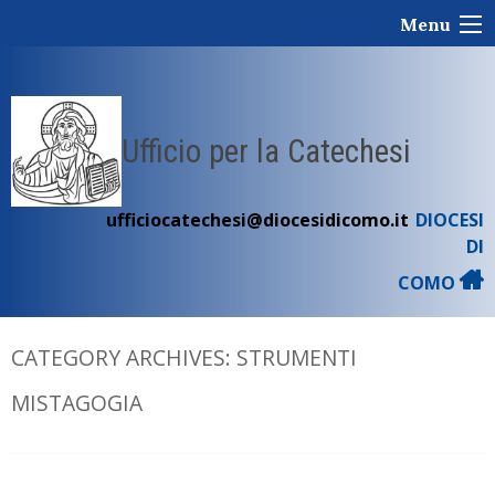
Skip
Menu
to
content
Ufficio per la Catechesi
ufficiocatechesi@diocesidicomo.it
DIOCESI
DI
COMO
CATEGORY ARCHIVES:
STRUMENTI
MISTAGOGIA