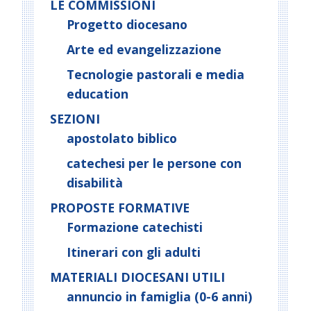
LE COMMISSIONI
a
Progetto diocesano
t
Arte ed evangelizzazione
i
o
Tecnologie pastorali e media
n
education
SEZIONI
apostolato biblico
catechesi per le persone con
disabilità
PROPOSTE FORMATIVE
Formazione catechisti
Itinerari con gli adulti
MATERIALI DIOCESANI UTILI
annuncio in famiglia (0-6 anni)