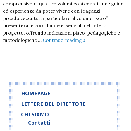
comprensivo di quattro volumi contenenti linee guida
ed esperienze da poter vivere con i ragazzi
preadolescenti. In particolare, il volume “zero”
presenterà le coordinate essenziali dell’intero
progetto, offrendo indicazioni pisco-pedagogiche e
VIVI
metodologiche …
Continue reading
»
CIO’
CHE
SEI
P
o
s
t
HOMEPAGE
N
LETTERE DEL DIRETTORE
a
CHI SIAMO
v
i
Contatti
g