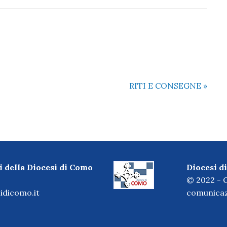
RITI E CONSEGNE
»
i della Diocesi di Como
Diocesi 
© 2022 - O
idicomo.it
comunicaz