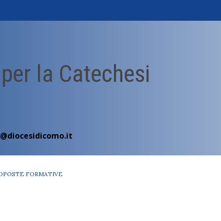
 per la Catechesi
i@diocesidicomo.it
OPOSTE FORMATIVE