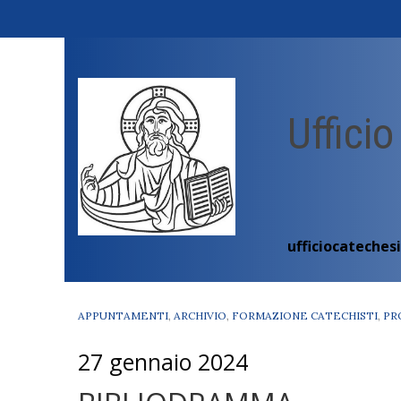
Skip
to
content
Ufficio
ufficiocateches
APPUNTAMENTI
,
ARCHIVIO
,
FORMAZIONE CATECHISTI
,
PR
27 gennaio 2024