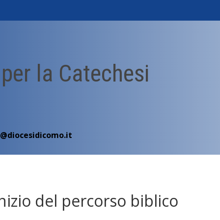
 per la Catechesi
i@diocesidicomo.it
nizio del percorso biblico