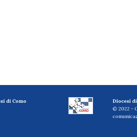
esi di Como
Diocesi 
© 2022 - O
comunicaz