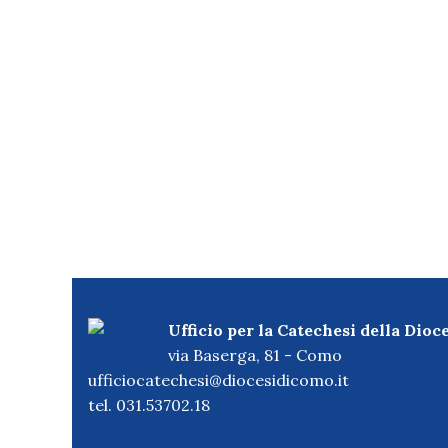
Ufficio per la Catechesi della Dioc
via Baserga, 81 - Como
ufficiocatechesi@diocesidicomo.it
tel. 031.53702.18