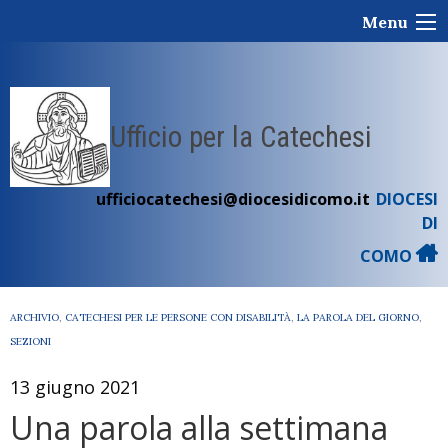
Skip
Menu
to
content
Ufficio per la Catechesi
ufficiocatechesi@diocesidicomo.it
DIOCESI
DI
COMO
ARCHIVIO
,
CATECHESI PER LE PERSONE CON DISABILITÀ
,
LA PAROLA DEL GIORNO
,
SEZIONI
13 giugno 2021
Una parola alla settimana