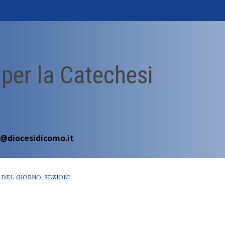
 per la Catechesi
i@diocesidicomo.it
 DEL GIORNO
,
SEZIONI