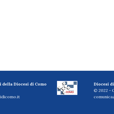
i della Diocesi di Como
Diocesi 
© 2022 - O
idicomo.it
comunicaz