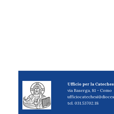
Ufficio per la Cateches
via Baserga, 81 - Como
ufficiocatechesi@dioces
tel. 031.53702.18