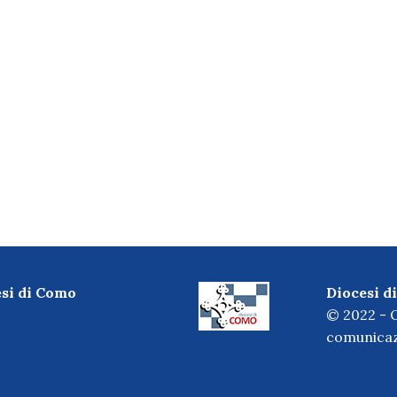
esi di Como
Diocesi 
© 2022 - O
comunicaz