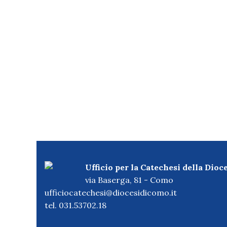
Ufficio per la Catechesi della Dioc
via Baserga, 81 - Como
ufficiocatechesi@diocesidicomo.it
tel. 031.53702.18