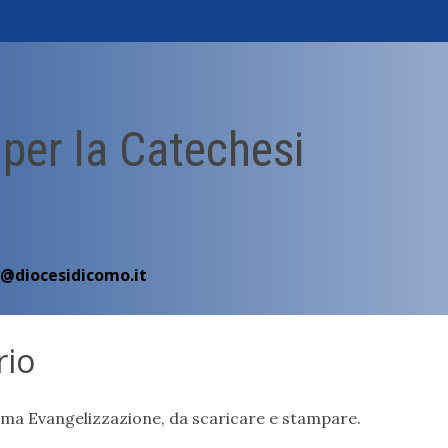
 per la Catechesi
i@diocesidicomo.it
rio
Prima Evangelizzazione, da scaricare e stampare.