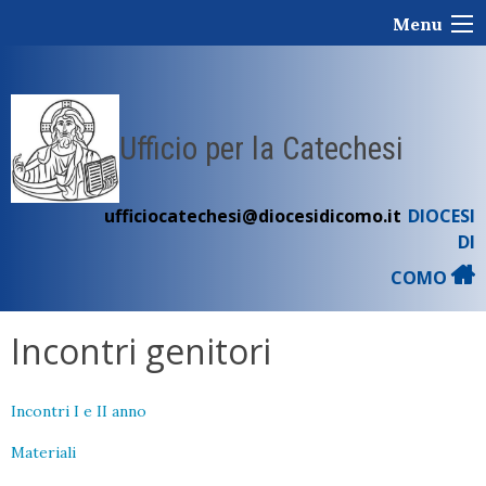
Skip
Menu
to
content
Ufficio per la Catechesi
ufficiocatechesi@diocesidicomo.it
DIOCESI
DI
COMO
Incontri genitori
Incontri I e II anno
Materiali