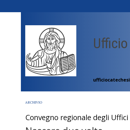
Skip
to
content
Ufficio
ufficiocateches
ARCHIVIO
Convegno regionale degli Uffici