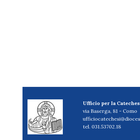
Ufficio per la Cateches
via Baserga, 81 - Como
ufficiocatechesi@dioces
tel. 031.53702.18