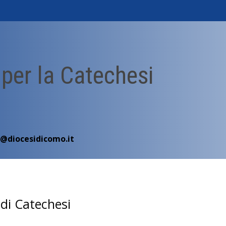
 per la Catechesi
i@diocesidicomo.it
 di Catechesi