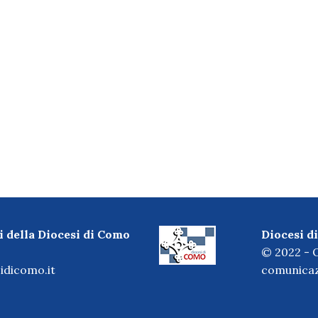
i della Diocesi di Como
Diocesi 
© 2022 - O
idicomo.it
comunicaz