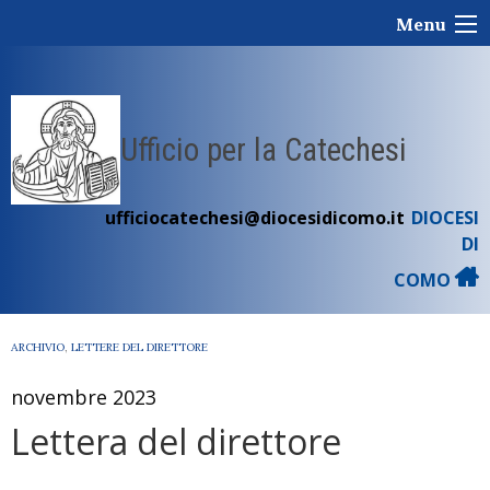
Skip
Menu
to
content
Ufficio per la Catechesi
ufficiocatechesi@diocesidicomo.it
DIOCESI
DI
COMO
ARCHIVIO
,
LETTERE DEL DIRETTORE
novembre 2023
Lettera del direttore