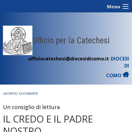
Skip
Menu
to
content
Ufficio per la Catechesi
ufficiocatechesi@diocesidicomo.it
DIOCESI
DI
COMO
ARCHIVIO
,
DOCUMENTI
Un consiglio di lettura
IL CREDO E IL PADRE
NOSTRO