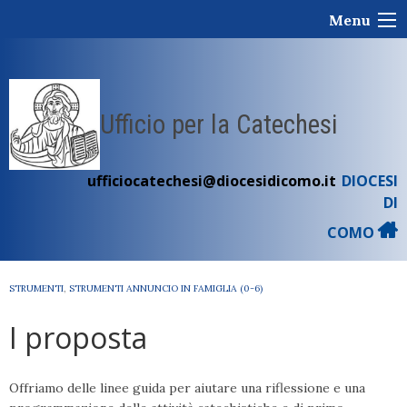
Skip
Menu
to
content
Ufficio per la Catechesi
ufficiocatechesi@diocesidicomo.it
DIOCESI
DI
COMO
STRUMENTI
,
STRUMENTI ANNUNCIO IN FAMIGLIA (0-6)
I proposta
Offriamo delle linee guida per aiutare una riflessione e una