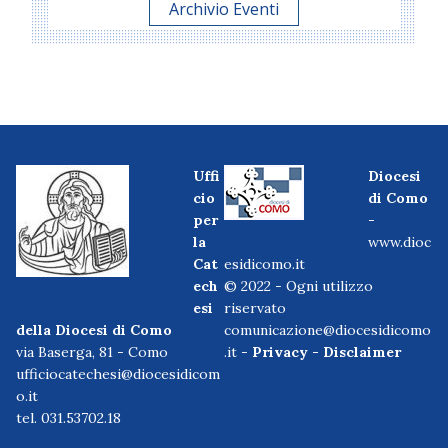
Archivio Eventi
Uffi
Diocesi
cio
di Como
per
-
la
www.dioc
Cat
esidicomo.it
ech
© 2022 - Ogni utilizzo
esi
riservato
della Diocesi di Como
comunicazione@diocesidicomo
via Baserga, 81 - Como
.it -
Privacy
-
Disclaimer
ufficiocatechesi@diocesidicom
o.it
tel. 031.53702.18