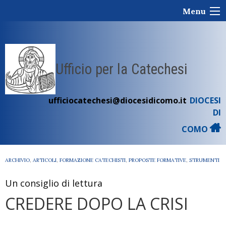
Skip
Menu
to
content
Ufficio per la Catechesi
ufficiocatechesi@diocesidicomo.it
DIOCESI
DI
COMO
ARCHIVIO
,
ARTICOLI
,
FORMAZIONE CATECHISTI
,
PROPOSTE FORMATIVE
,
STRUMENTI
Un consiglio di lettura
CREDERE DOPO LA CRISI