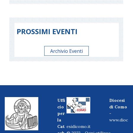
PROSSIMI EVENTI
Archivio Eventi
Uffi
Diocesi
cio
di Como
per
-
la
www.dioc
Cat
esidicomo.it