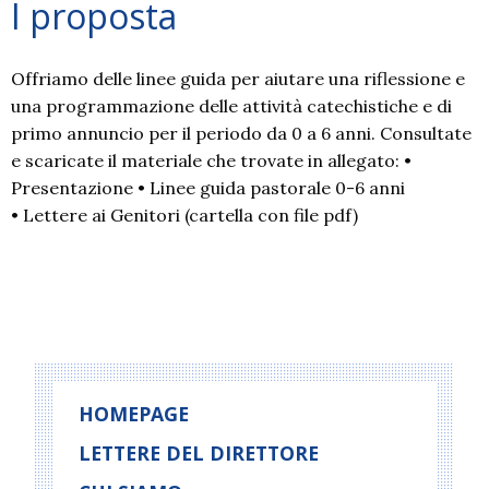
I proposta
Offriamo delle linee guida per aiutare una riflessione e
una programmazione delle attività catechistiche e di
primo annuncio per il periodo da 0 a 6 anni. Consultate
e scaricate il materiale che trovate in allegato: •
Presentazione • Linee guida pastorale 0-6 anni
• Lettere ai Genitori (cartella con file pdf)
P
o
s
t
HOMEPAGE
N
LETTERE DEL DIRETTORE
a