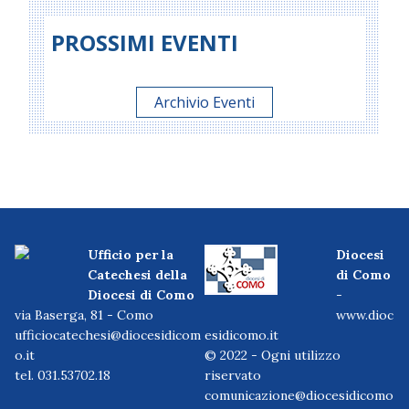
PROSSIMI EVENTI
Archivio Eventi
Ufficio per la
Diocesi
Catechesi della
di Como
Diocesi di Como
-
via Baserga, 81 - Como
www.dioc
ufficiocatechesi@diocesidicom
esidicomo.it
o.it
© 2022 - Ogni utilizzo
tel. 031.53702.18
riservato
comunicazione@diocesidicomo