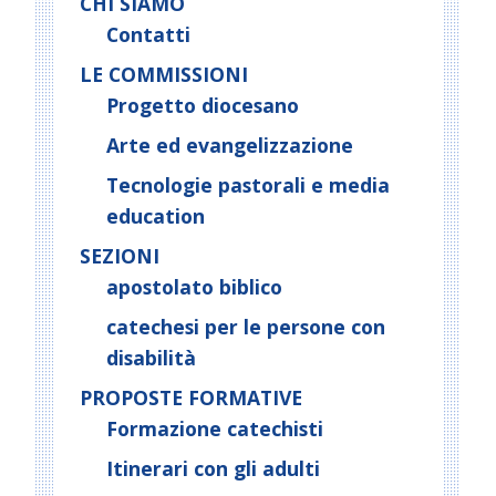
CHI SIAMO
v
i
Contatti
g
LE COMMISSIONI
a
Progetto diocesano
t
Arte ed evangelizzazione
i
o
Tecnologie pastorali e media
n
education
SEZIONI
apostolato biblico
catechesi per le persone con
disabilità
PROPOSTE FORMATIVE
Formazione catechisti
Itinerari con gli adulti