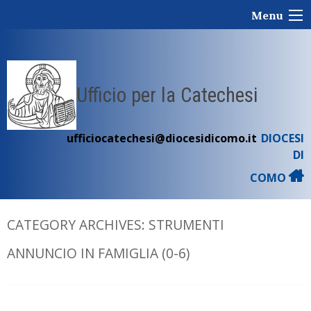
Skip
Menu
to
content
Ufficio per la Catechesi
ufficiocatechesi@diocesidicomo.it
DIOCESI
DI
COMO
CATEGORY ARCHIVES:
STRUMENTI
ANNUNCIO IN FAMIGLIA (0-6)